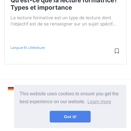
Qu'est-ce que la lecture formatrice?
Types et importance
La lecture formative est un type de lecture dont
l'objectif est de se renseigner sur un sujet spécif...
Langue Et Littérature
This website uses cookies to ensure you get the
best experience on our website.
Learn more
2026 ©
Learnaboutworld
Got it!
Toutes catégories
Un site pour ceux qui veulent en savoir plus