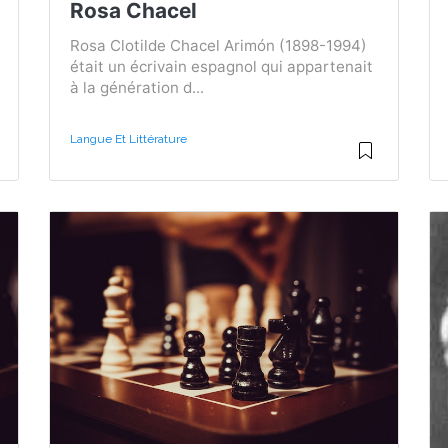
Rosa Chacel
Rosa Clotilde Chacel Arimón (1898-1994)
était un écrivain espagnol qui appartenait
à la génération d...
Langue Et Littérature