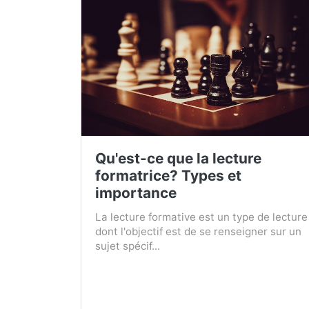
Qu'est-ce que la lecture
formatrice? Types et
importance
La lecture formative est un type de lecture
dont l'objectif est de se renseigner sur un
sujet spécif...