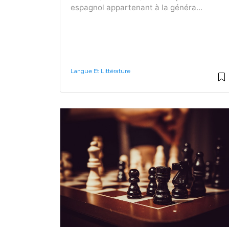
espagnol appartenant à la généra...
Langue Et Littérature