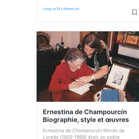
Langue Et Littérature
Ernestina de Champourcín
Biographie, style et œuvres
Ernestina de Champourcín Morán de
Loredo (1905-1999) était un poète