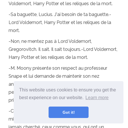
Voldemort, Harry Potter et les reliques de la mort.
-Sa baguette, Lucius. J'ai besoin de ta baguette.-
Lord Voldemort, Harry Potter et les reliques de la
mort.
-Non, ne mentez pas à Lord Voldemort,
Gregorovitch. Il sait. Il sait toujours.-Lord Voldemort,
Harry Potter et les reliques de la mort.
-M. Moony présente son respect au professeur
Snape et lui demande de maintenir son nez
anormalement grand des affaires d'autres
This website uses cookies to ensure you get the
personnes.-Severus Snape, Harry Potter et le
best experience on our website.
Learn more
prisonnier d'Azkaban.
-C'est drôle, Harry. Peut-être que ceux qui sont les
Got it!
mieux préparés au pouvoir sont ceux qui ne l'ont
jamais cherché, ceux comme vous, qui ont un