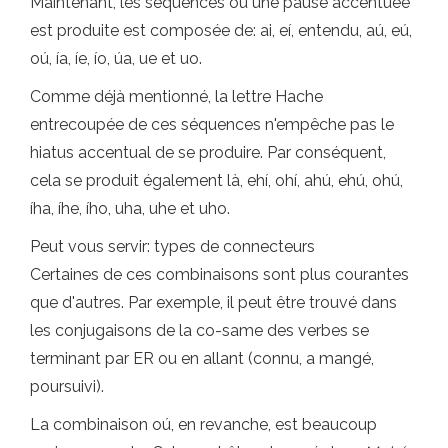
Maintenant, les séquences où une pause accentuée
est produite est composée de: ai, eí, entendu, aú, eú,
oú, ía, íe, ío, úa, ue et uo.
Comme déjà mentionné, la lettre Hache
entrecoupée de ces séquences n'empêche pas le
hiatus accentual de se produire. Par conséquent,
cela se produit également là, ehí, ohí, ahú, ehú, ohú,
íha, íhe, ího, uha, uhe et uho.
Peut vous servir: types de connecteurs
Certaines de ces combinaisons sont plus courantes
que d'autres. Par exemple, il peut être trouvé dans
les conjugaisons de la co-same des verbes se
terminant par ER ou en allant (connu, a mangé,
poursuivi).
La combinaison oú, en revanche, est beaucoup