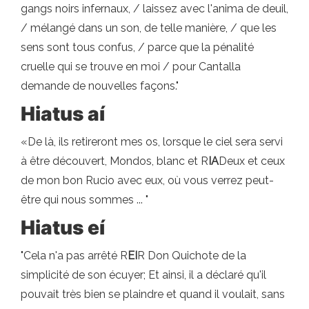
gangs noirs infernaux, / laissez avec l'anima de deuil,
/ mélangé dans un son, de telle manière, / que les
sens sont tous confus, / parce que la pénalité
cruelle qui se trouve en moi / pour Cantalla
demande de nouvelles façons."
Hiatus aí
«De là, ils retireront mes os, lorsque le ciel sera servi
à être découvert, Mondos, blanc et R
IA
Deux et ceux
de mon bon Rucio avec eux, où vous verrez peut-
être qui nous sommes ... "
Hiatus eí
"Cela n'a pas arrêté R
EI
R Don Quichote de la
simplicité de son écuyer; Et ainsi, il a déclaré qu'il
pouvait très bien se plaindre et quand il voulait, sans