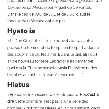
appartiennent à l'œuvre
Le gentleman ingénieux Don
Quijote de La Mancha
par Miguel de Cervantes.
Dans le cas de l'UU, de l'UE et de l'OU, d'autres
travaux de référence ont été pris.
Hyato ía
«[…] Don Quichote […] Je ne pouvais pas
ía
avoir à
propos du Borrico et de temps en temps il a donné
des soupirs, ce qui les a mis
ía
Dans le ciel, afin qu'il
ait de nouveau forcé le Labrador à lui demander
quel mal
ía
; Et ça ne semble pas
ía
En mémoire des
histoires accueillies à leurs événements ... "
Hiatus
«Prenez votre miséricorde, M. Graduate; Roc
c'est à
dire
Cette chambre n'est pas ici une belle des
nombreux qui ont ces livres, et ils nous aiment, dans