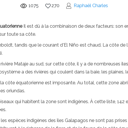
1075
270
Raphaël Charles
quatorienne
Il est dû à la combinaison de deux facteurs: son 
ur toute sa côte.
mboldt, tandis que le courant d'El Niño est chaud. La côte de 
í.
a rivière Mataje au sud, sur cette côte, il y a de nombreuses 
système a des rivières qui coulent dans la baie, les plaines, le
e la côte équatorienne est imposante. Au total, cette zone abr
des oriundas.
seaux qui habitent la zone sont indigènes. À cette liste, 14
ées.
les espèces indigènes des îles Galapagos ne sont pas prises 