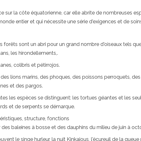
 sur la côte équatorienne, car elle abrite de nombreuses esp
onde entier et qui nécessite une série d'exigences et de soins
s forêts sont un abri pour un grand nombre d'oiseaux tels que l
ans, les hirondellements,.
es, colibris et pétirrojos.
 des lions marins, des phoques, des poissons perroquets, des
nes et des pargos.
utes les espèces se distinguent: les tortues géantes et les s
zards et de serpents se démarque.
éristiques, structure, fonctions
ir des baleines à bosse et des dauphins du milieu de juin à oct
nt le singe hurleur, la nuit Kinkajous, l'écureuil de la queue 