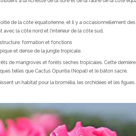
uent à la richesse de la flore et de la faune de la côte équ
tié de la côte équatorienne, et il y a occasionnellement des 
vec la côte nord et l'intérieur de la côte sud.
 structure, formation et fonctions
ique et dense de la jungle tropicale.
rêts de mangroves et forêts sèches tropicales. Cette dernière
es telles que Cactus Opuntia (Nopal) et le bâton sacré.
nissent un habitat pour la bromélia, les orchidées et les figues.