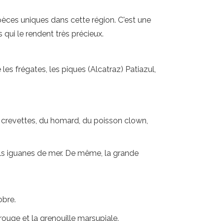
èces uniques dans cette région. C'est une
 qui le rendent très précieux.
es frégates, les piques (Alcatraz) Patiazul,
 crevettes, du homard, du poisson clown,
euls iguanes de mer. De même, la grande
obre.
rouge et la grenouille marsupiale.