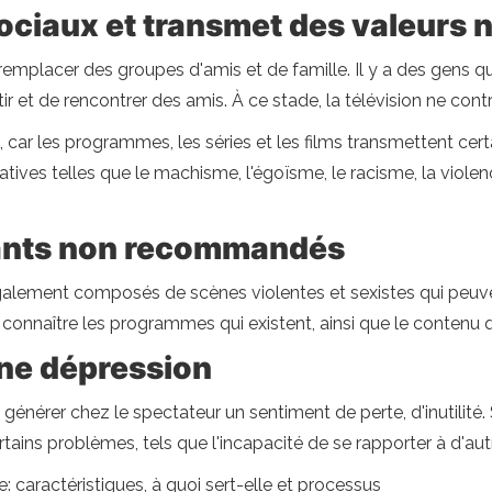
ociaux et transmet des valeurs 
t remplacer des groupes d'amis et de famille. Il y a des gens q
 et de rencontrer des amis. À ce stade, la télévision ne contr
s, car les programmes, les séries et les films transmettent ce
tives telles que le machisme, l'égoïsme, le racisme, la viole
ants non recommandés
lement composés de scènes violentes et sexistes qui peuven
e connaître les programmes qui existent, ainsi que le contenu 
ne dépression
ut générer chez le spectateur un sentiment de perte, d'inutil
ertains problèmes, tels que l'incapacité de se rapporter à d'aut
e: caractéristiques, à quoi sert-elle et processus