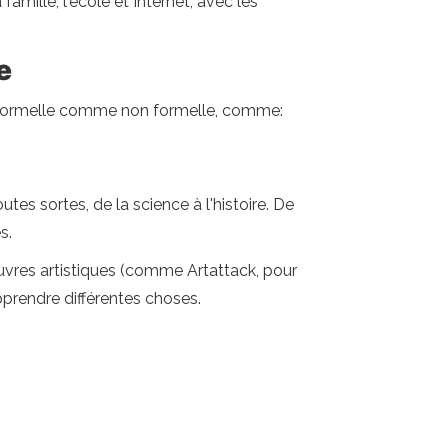
amille, l'école et Internet, avec les
re
on formelle comme non formelle, comme:
es sortes, de la science à l'histoire. De
s.
 œuvres artistiques (comme Artattack, pour
prendre différentes choses.