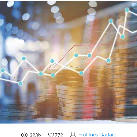
3238
772
Prof Ines Gaillard