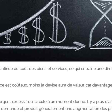
 continue du coût des biens et services, ce qui entraîne une di
ice est coûteux, moins la devise aura de valeur, car davantag
'argent excessif qui circule à un moment donné. Il y a plus d'
la demande et produit généralement une augmentation des pri