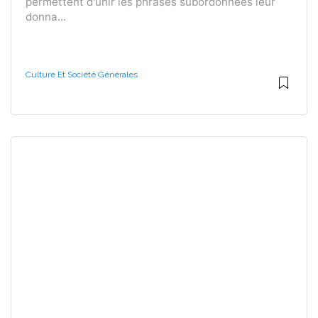
permettent d'unir les phrases subordonnées leur
donna...
Culture Et Société Générales