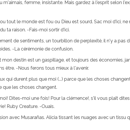
u m'aimais, femme, insistante. Mais gardez à l'esprit selon l'e
, ou tout le monde est fou ou Dieu est sourd. Sac moi d'ici, ne
 ta raison. -Fais-moi sortir d'ici.
ent de sentiments, un tourbillon de perplexité, il n'y a pas de
pides. -La cérémonie de confusion.
 et mon destin est un gaspillage, et toujours des économies, ja
ns être. -Nous ferons tous mieux à l'avenir.
ux qui durent plus que moi (...) parce que les choses changent
ce que les choses changent.
-moi! Dites-moi une fois! Pour la clémence!, s'il vous plaît dit
vie! Ruby Creature. -Ouais.
ion avec Musarañas. Alicia tissant les nuages ​​avec un tissu qu