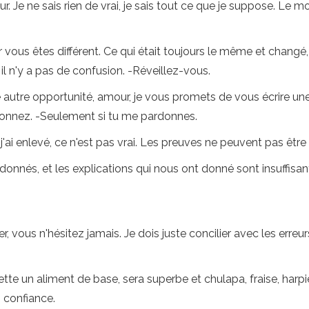
ur. Je ne sais rien de vrai, je sais tout ce que je suppose. Le
ar vous êtes différent. Ce qui était toujours le même et changé
et il n'y a pas de confusion. -Réveillez-vous.
utre opportunité, amour, je vous promets de vous écrire un
donnez. -Seulement si tu me pardonnes.
 que j'ai enlevé, ce n'est pas vrai. Les preuves ne peuvent pas ê
onnés, et les explications qui nous ont donné sont insuffisan
 vous n'hésitez jamais. Je dois juste concilier avec les erre
jette un aliment de base, sera superbe et chulapa, fraise, harp
s confiance.