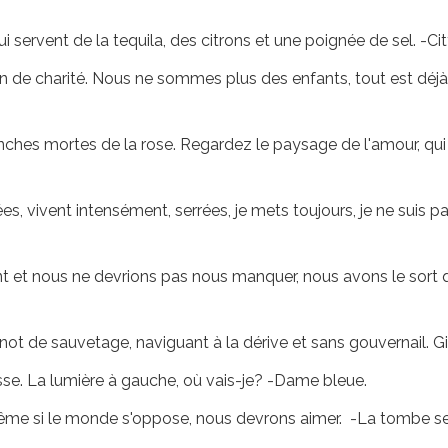
ui servent de la tequila, des citrons et une poignée de sel. -C
in de charité. Nous ne sommes plus des enfants, tout est déjà
ches mortes de la rose. Regardez le paysage de l'amour, qui e
 vivent intensément, serrées, je mets toujours, je ne suis pas f
nt et nous ne devrions pas nous manquer, nous avons le sort qu
not de sauvetage, naviguant à la dérive et sans gouvernail. G
sse. La lumière à gauche, où vais-je? -Dame bleue.
ême si le monde s'oppose, nous devrons aimer. -La tombe sera