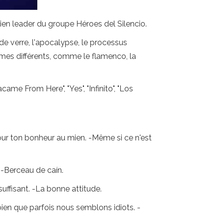
en leader du groupe Héroes del Silencio.
de verre, l'apocalypse, le processus
ythmes différents, comme le flamenco, la
e From Here", "Yes", "Infinito", "Los
 Pour ton bonheur au mien. -Même si ce n'est
. -Berceau de caín.
nsuffisant. -La bonne attitude.
ien que parfois nous semblons idiots. -