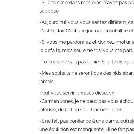
-Si je te serre dans mes bras, n'ayez pas pe
suppose.
-Aujourd'hui, vous vous sentez différent, c
c'est si clair. C'est une journée ensoleillée 
-Si vous me pardonnez et donnez-moi une a
la défaite, mais seulement si vous me par
-To-toi, je ne vais pas le nier. Si je te dis
-Mes souhaits ne seront que des nids aband
jamais.
Peut vous servir: phrases diesel vin
-Carmen Jones, je ne peux pas vous échouer,
jalousie, du ciel au sol. -Carmen Jones.
-Il ne fait pas confiance à une dame, qui re
une ébullition est manquante. -Il ne fait pa