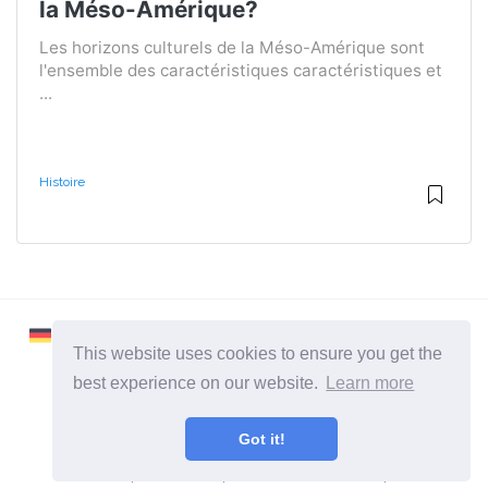
la Méso-Amérique?
Les horizons culturels de la Méso-Amérique sont
l'ensemble des caractéristiques caractéristiques et
...
Histoire
This website uses cookies to ensure you get the
best experience on our website.
Learn more
2026 ©
Learnaboutworld
Got it!
Toutes catégories
Un site pour ceux qui veulent en savoir plus