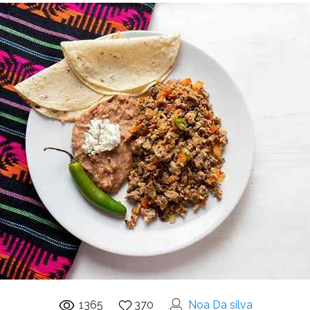
1365
370
Noa Da silva