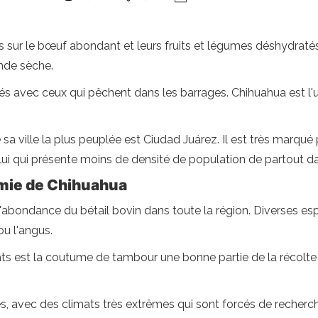
s sur le bœuf abondant et leurs fruits et légumes déshydraté
ande sèche.
és avec ceux qui pêchent dans les barrages. Chihuahua est l'u
a ville la plus peuplée est Ciudad Juárez. Il est très marqué
t celui qui présente moins de densité de population de partout d
omie de Chihuahua
'abondance du bétail bovin dans toute la région. Diverses es
u l'angus.
lats est la coutume de tambour une bonne partie de la récolte
s, avec des climats très extrêmes qui sont forcés de recher