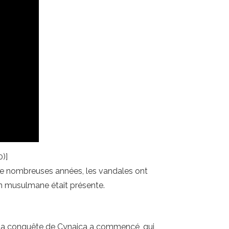
0)]
t de nombreuses années, les vandales ont
ion musulmane était présente.
43, la conquête de Cynaica a commencé, qui