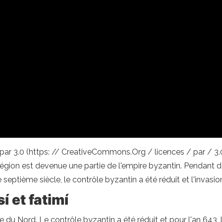
 par 3.0 (https: // CreativeCommons.Org / licences / par / 3.
te région est devenue une partie de l'empire byzantin. Pendan
 septième siècle, le contrôle byzantin a été réduit et l'invas
í et fatimí
que du Nord. Le contrôle byzantin a été réduit et pour l'an 6