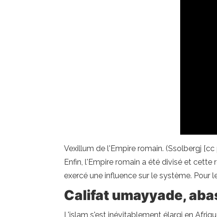
Vexillum de l'Empire romain. (Ssolbergj [cc
Enfin, l'Empire romain a été divisé et cet
exercé une influence sur le système. Pour le
Califat umayyade, abas
L'islam s'est inévitablement élargi en Afri