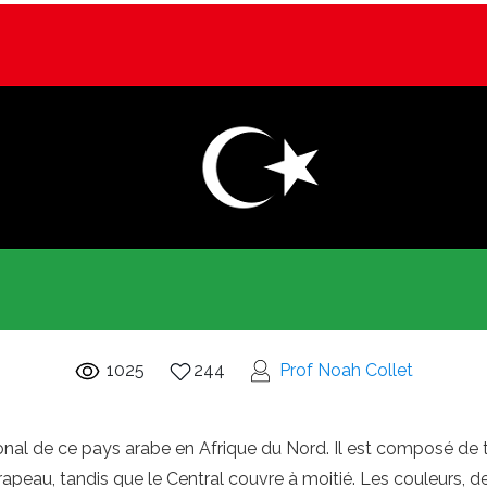
1025
244
Prof Noah Collet
onal de ce pays arabe en Afrique du Nord. Il est composé de t
eau, tandis que le Central couvre à moitié. Les couleurs, de 