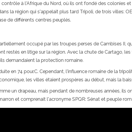
ontrôle à l'Afrique du Nord, où ils ont fondé des colonies et l
ns la région qui s'appelait plus tard Tripoli, de trois villes:
se de différents centres peuplés.
t partiellement occupé par les troupes perses de Cambises II, qui
restés en litige sur la région. Avec la chute de Cartago, les v
'ils demandaient la protection romaine.
uite en 74 pour.C. Cependant, l'influence romaine de la tripol
conomique, les villes étaient prospères au début, mais la bais
mme un drapeau, mais pendant de nombreuses années, ils o
 marron et comprenait l'acronyme SPQR: Sénat et peuple roma