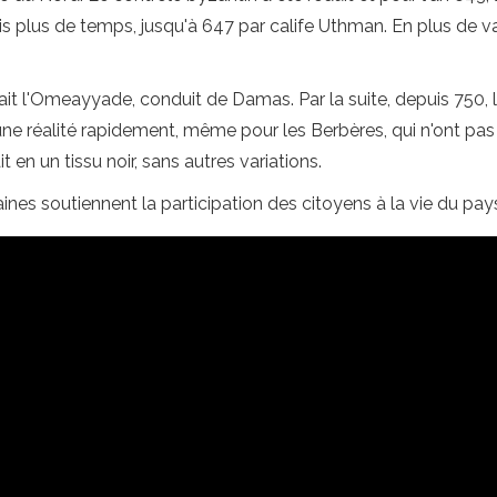
ris plus de temps, jusqu'à 647 par calife Uthman. En plus de 
.
ait l'Omeayyade, conduit de Damas. Par la suite, depuis 750, le
nu une réalité rapidement, même pour les Berbères, qui n'ont
 en un tissu noir, sans autres variations.
aines soutiennent la participation des citoyens à la vie du pay