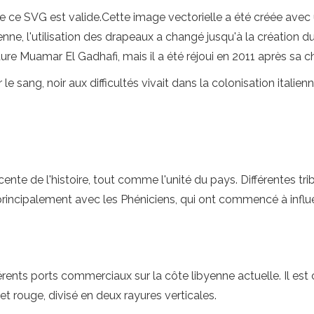
 ce SVG est valide.Cette image vectorielle a été créée avec u
ienne, l'utilisation des drapeaux a changé jusqu'à la création
ature Muamar El Gadhafi, mais il a été réjoui en 2011 après sa c
sang, noir aux difficultés vivait dans la colonisation italienne
te de l'histoire, tout comme l'unité du pays. Différentes tribus
rincipalement avec les Phéniciens, qui ont commencé à influ
ifférents ports commerciaux sur la côte libyenne actuelle. Il e
 et rouge, divisé en deux rayures verticales.