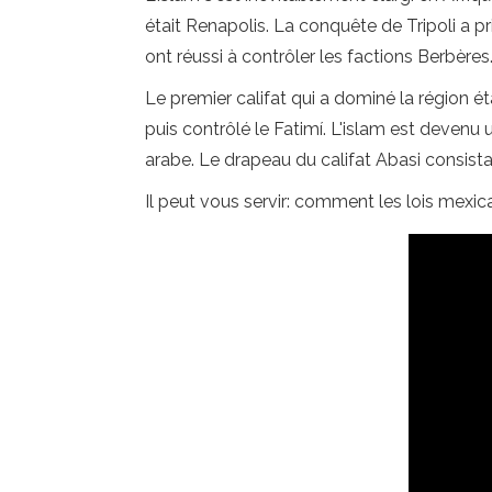
était Renapolis. La conquête de Tripoli a p
ont réussi à contrôler les factions Berbères
Le premier califat qui a dominé la région ét
puis contrôlé le Fatimí. L'islam est deve
arabe. Le drapeau du califat Abasi consistait
Il peut vous servir: comment les lois mexic