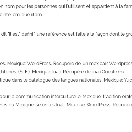
 nom pour les personnes qui l'utilisent et appartient à la famil
ointe: cmiique iitom.
 dit "il est" défini ", une référence est faite à la façon dont le
iques. Mexique: WordPress. Récupéré de: un mexicain.Wordpre
ones. (S. F.). Mexique: Inali. Récupéré de: inali.Gueule.mx
nguistique dans le catalogue des langues nationales. Mexique: Y
 pour la communication interculturelle. Mexique: tradition oral
htones du Mexique, selon les Inali. Mexique: WordPress. Récup