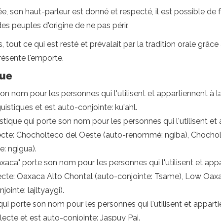
, son haut-parleur est donné et respecté, il est possible de f
es peuples d'origine de ne pas périr.
es, tout ce qui est resté et prévalait par la tradition orale grâ
présente l'emporte.
que
son nom pour les personnes qui l'utilisent et appartiennent à la
guistiques et est auto-conjointe: ku'ahl.
tique qui porte son nom pour les personnes qui l'utilisent et a
dialecte: Chocholteco del Oeste (auto-renommé: ngiba), Chochol
: ngigua).
aca" porte son nom pour les personnes qui l'utilisent et appar
ialecte: Oaxaca Alto Chontal (auto-conjointe: Tsame), Low Oa
inte: lajltyaygi).
qui porte son nom pour les personnes qui l'utilisent et appartie
alecte et est auto-conjointe: Jaspuy Pai.