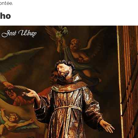
contée.
cho