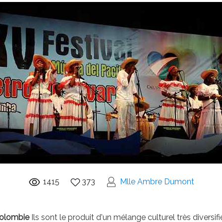
1415
373
Mlle Ambre Dumont
 Colombie
Ils sont le produit d'un mélange culturel très diversi