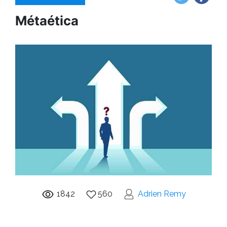
Métaética
1842
560
Adrien Remy