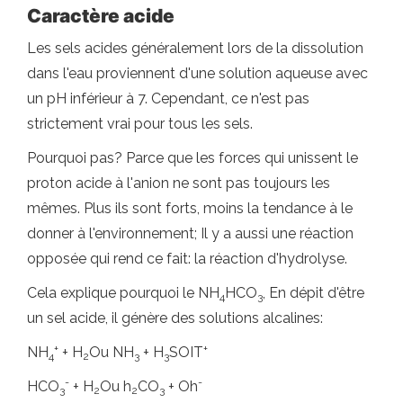
Caractère acide
Les sels acides généralement lors de la dissolution
dans l'eau proviennent d'une solution aqueuse avec
un pH inférieur à 7. Cependant, ce n'est pas
strictement vrai pour tous les sels.
Pourquoi pas? Parce que les forces qui unissent le
proton acide à l'anion ne sont pas toujours les
mêmes. Plus ils sont forts, moins la tendance à le
donner à l'environnement; Il y a aussi une réaction
opposée qui rend ce fait: la réaction d'hydrolyse.
Cela explique pourquoi le NH
HCO
, En dépit d'être
4
3
un sel acide, il génère des solutions alcalines:
+
+
NH
+ H
Ou NH
+ H
SOIT
4
2
3
3
-
-
HCO
+ H
Ou h
CO
+ Oh
3
2
2
3