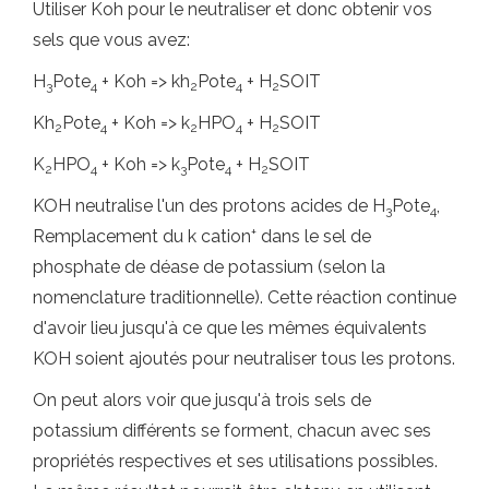
Utiliser Koh pour le neutraliser et donc obtenir vos
sels que vous avez:
H
Pote
+ Koh => kh
Pote
+ H
SOIT
3
4
2
4
2
Kh
Pote
+ Koh => k
HPO
+ H
SOIT
2
4
2
4
2
K
HPO
+ Koh => k
Pote
+ H
SOIT
2
4
3
4
2
KOH neutralise l'un des protons acides de H
Pote
,
3
4
+
Remplacement du k cation
dans le sel de
phosphate de déase de potassium (selon la
nomenclature traditionnelle). Cette réaction continue
d'avoir lieu jusqu'à ce que les mêmes équivalents
KOH soient ajoutés pour neutraliser tous les protons.
On peut alors voir que jusqu'à trois sels de
potassium différents se forment, chacun avec ses
propriétés respectives et ses utilisations possibles.