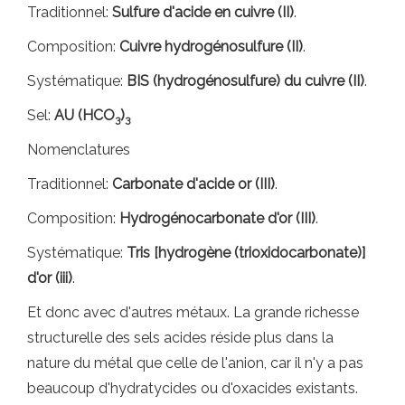
Traditionnel:
Sulfure d'acide en cuivre (II)
.
Composition:
Cuivre hydrogénosulfure (II)
.
Systématique:
BIS (hydrogénosulfure) du cuivre (II)
.
Sel:
AU (HCO
)
3
3
Nomenclatures
Traditionnel:
Carbonate d'acide or (III)
.
Composition:
Hydrogénocarbonate d'or (III)
.
Systématique:
Tris [hydrogène (trioxidocarbonate)]
d'or (iii)
.
Et donc avec d'autres métaux. La grande richesse
structurelle des sels acides réside plus dans la
nature du métal que celle de l'anion, car il n'y a pas
beaucoup d'hydratycides ou d'oxacides existants.