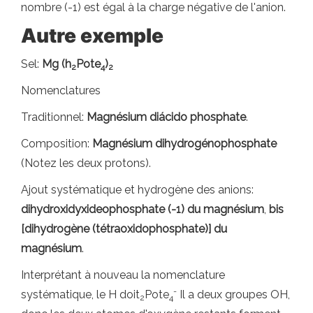
nombre (-1) est égal à la charge négative de l'anion.
Autre exemple
Sel:
Mg (h
Pote
)
2
4
2
Nomenclatures
Traditionnel:
Magnésium diácido phosphate
.
Composition:
Magnésium dihydrogénophosphate
(Notez les deux protons).
Ajout systématique et hydrogène des anions:
dihydroxidyxideophosphate (-1) du magnésium
,
bis
[dihydrogène (tétraoxidophosphate)] du
magnésium
.
Interprétant à nouveau la nomenclature
-
systématique, le H doit
Pote
Il a deux groupes OH,
2
4