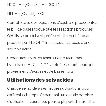
-
2-
+
HCO
+ H
Ou co
+ H
SOIT
3
2
3
3
+
-
NH
+ H
Ou NH
+ Oh
3
2
4
Compte tenu des équations d'équilibre précédentes,
le pH de base indique que les réactions produites
-
OH
Ils se produisent préférentiellement à ceux
+
produits par H
SOIT
, Indicateurs espèces d'une
3
solution acide.
Cependant, tous les anions ne peuvent pas
-
-
-
hydrolyser (F
, CL
, NON
, etc.)); Ce sont ceux qui
3
proviennent d'acides et de bases forts.
Utilisations des sels acides
Chaque sel acide a ses propres utilisations pour
différents champs. Cependant, un certain nombre
d'utilisations courantes pour la plupart d'entre elles