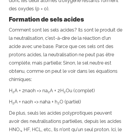
donc les deux atomes d'oxygène restants forment
des oxydes (p = o).
Formation de sels acides
Comment sont les sels acides? Ils sont le produit de
la neutralisation, c'est-à-dire de la réaction d'un
acide avec une base. Parce que ces sels ont des
protons acides, la neutralisation ne peut pas être
complète, mais partielle; Sinon, le sel neutre est
obtenu, comme on peut le voir dans les équations
chimiques:
H
A + 2naoh => na
A + 2H
Ou (complet)
2
2
2
H
A + naoh => naha + h
O (partiel)
2
2
De plus, seuls les acides polyprotiques peuvent
avoir des neutralisations partielles, depuis les acides
HNO
, HF, HCL, etc., Ils n'ont qu'un seul proton. Ici, le
3