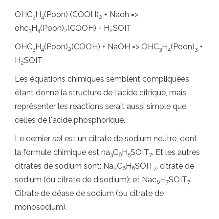
OHC
H
(Poon) (COOH)
+ Naoh =>
3
4
2
ohc
H
(Poon)
(COOH) + H
SOIT
3
4
2
2
OHC
H
(Poon)
(COOH) + NaOH => OHC
H
(Poon)
+
3
4
2
3
4
3
H
SOIT
2
Les équations chimiques semblent compliquées
étant donné la structure de l'acide citrique, mais
représenter les réactions serait aussi simple que
celles de l'acide phosphorique.
Le dernier sel est un citrate de sodium neutre, dont
la formule chimique est na
C
H
SOIT
. Et les autres
3
6
5
7
citrates de sodium sont: Na
C
H
SOIT
, citrate de
2
6
6
7
sodium (ou citrate de disodium); et Nac
H
SOIT
,
6
7
7
Citrate de déase de sodium (ou citrate de
monosodium).