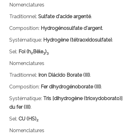
Nomenclatures
Traditionnel:
Sulfate d'acide argenté
.
Composition:
Hydrogénosulfate d'argent
.
Systématique:
Hydrogène (tétraoxidosulfate)
.
Sel:
Foi (h
Bêle
)
2
3
3
Nomenclatures
Traditionnel:
Iron Diácido Borate (III)
.
Composition:
Fer dihydrogénoborate (III)
.
Systématique:
Tris [dihydrogène (trioxydoborato)]
du fer (III)
.
Sel:
CU (HS)
2
Nomenclatures