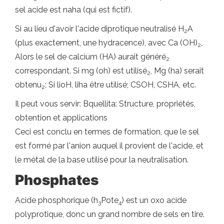
sel acide est naha (qui est fictif).
Si au lieu d'avoir l'acide diprotique neutralisé H
A
2
(plus exactement, une hydracence), avec Ca (OH)
,
2
Alors le sel de calcium (HA) aurait généré
2
correspondant. Si mg (oh) est utilisé
, Mg (ha) serait
2
obtenu
; Si lioH, liha être utilisé; CSOH, CSHA, etc.
2
Il peut vous servir: Bquellita: Structure, propriétés,
obtention et applications
Ceci est conclu en termes de formation, que le sel
est formé par l'anion auquel il provient de l'acide, et
le métal de la base utilisé pour la neutralisation.
Phosphates
Acide phosphorique (h
Pote
) est un oxo acide
3
4
polyprotique, donc un grand nombre de sels en tire.