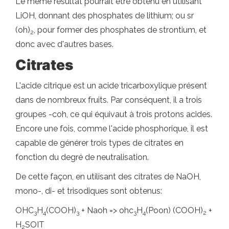
Le même résultat pourrait être obtenu en utilisant
LiOH, donnant des phosphates de lithium; ou sr
(oh)
, pour former des phosphates de strontium, et
2
donc avec d'autres bases.
Citrates
L'acide citrique est un acide tricarboxylique présent
dans de nombreux fruits. Par conséquent, il a trois
groupes -coh, ce qui équivaut à trois protons acides.
Encore une fois, comme l'acide phosphorique, il est
capable de générer trois types de citrates en
fonction du degré de neutralisation.
De cette façon, en utilisant des citrates de NaOH,
mono-, di- et trisodiques sont obtenus:
OHC
H
(COOH)
+ Naoh => ohc
H
(Poon) (COOH)
+
3
4
3
3
4
2
H
SOIT
2