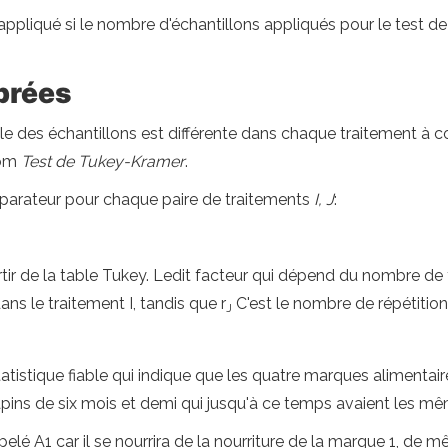
ppliqué si le nombre d'échantillons appliqués pour le test 
brées
le des échantillons est différente dans chaque traitement à c
nom
Test de Tukey-Kramer
.
rateur pour chaque paire de traitements
I, J
:
tir de la table Tukey. Ledit facteur qui dépend du nombre de 
ns le traitement I, tandis que r
C'est le nombre de répétition
J
atistique fiable qui indique que les quatre marques alimentaire
apins de six mois et demi qui jusqu'à ce temps avaient les mê
pelé A1 car il se nourrira de la nourriture de la marque 1, de