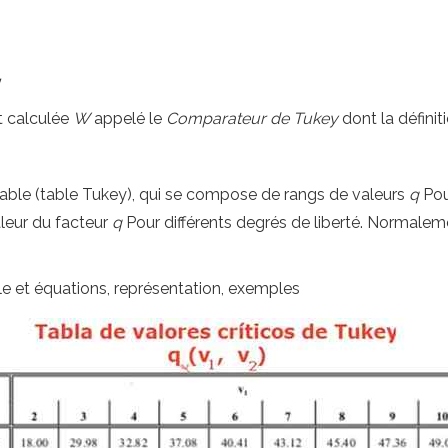
y
st calculée
W
appelé le
Comparateur de Tukey
dont la définiti
 table (table Tukey), qui se compose de rangs de valeurs
q
Pou
aleur du facteur
q
Pour différents degrés de liberté. Normalem
ule et équations, représentation, exemples