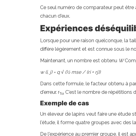
Ce seul numéro de comparateur peut être a
chacun d'eux.
Expériences déséquili
Lorsque pour une raison quelconque, la tail
diffère légèrement et est connue sous le 
Maintenant, un nombre est obtenu
W
Compa
w (i, j) = q √ (½ mse / (ri + rj))
Dans cette formule, le facteur obtenu à par
d'erreur. r
C'est le nombre de répétitions da
Toi
Exemple de cas
Un éleveur de lapins veut faire une étude st
l'étude, il forme quatre groupes avec des l
De l'expérience au premier groupe, il est ap