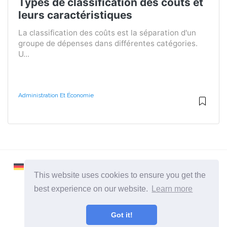
Types de classification des coûts et
leurs caractéristiques
La classification des coûts est la séparation d'un
groupe de dépenses dans différentes catégories.
U...
Administration Et Économie
This website uses cookies to ensure you get the
best experience on our website.
Learn more
2026 ©
Learnaboutworld
Got it!
Toutes catégories