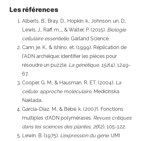
Les références
Alberts, B., Bray, D., Hopkin, k., Johnson, un. D.,
Lewis, J., Raff, m.,… & Walter, P. (2015).
Biologie
cellulaire essentielle
. Garland Science.
Cann, je. K., & Ishino, et. (1999). Réplication de
l'ADN archéique: identifier les pièces pour
résoudre un puzzle.
La génétique
,
152
(4), 1249-
67.
Cooper, G. M., & Hausman, R. ET. (2004).
La
cellule: approche moléculaire
. Medicinska
Naklada.
Garcia-Diaz, M., & Bébé, k. (2007). Fonctions
multiples d'ADN polymérases.
Revues critiques
dans les sciences des plantes
,
26
(2), 105-122.
Lewin, B. (1975).
L'expression du gène
. UMI