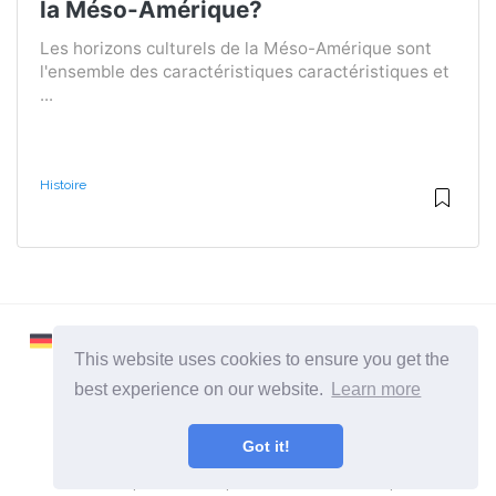
la Méso-Amérique?
Les horizons culturels de la Méso-Amérique sont
l'ensemble des caractéristiques caractéristiques et
...
Histoire
This website uses cookies to ensure you get the
best experience on our website.
Learn more
2026 ©
Learnaboutworld
Got it!
Toutes catégories
Un site pour ceux qui veulent en savoir plus