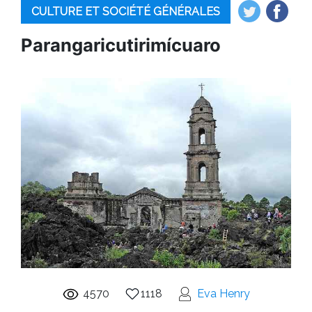
CULTURE ET SOCIÉTÉ GÉNÉRALES
Parangaricutirimícuaro
4570
1118
Eva Henry