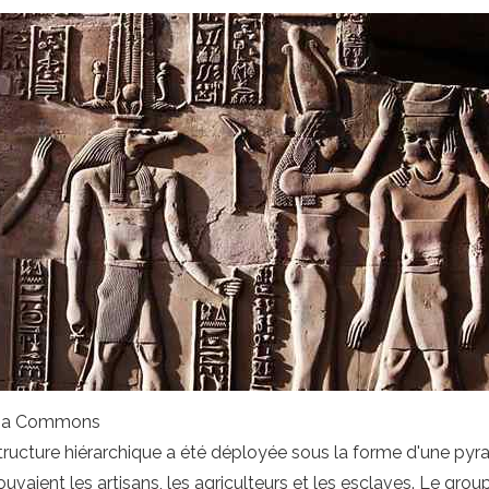
edia Commons
tructure hiérarchique a été déployée sous la forme d'une pyr
ouvaient les artisans, les agriculteurs et les esclaves. Le group