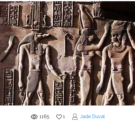
1165
1
Jade Duval