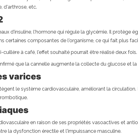
, d'arthrose, etc.
2
aux d'insuline, l'hormone qui régule la glycémie. Il protège 
t dans certaines composantes de l'organisme, ce qui fait plus fa
ère à café, l'effet souhaité pourrait être réalisé deux fois.
confirmé que la cannelle augmente la collecte du glucose et l
les varices
ègent le système cardiovasculaire, améliorant la circulation.
thrombotique.
siaques
ovasculaire en raison de ses propriétés vasoactives et antiox
ntre la dysfonction érectile et l'impuissance masculine.