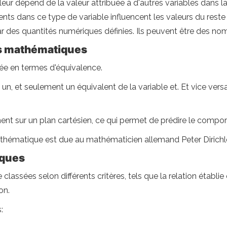
eur dépend de la valeur attribuée à d'autres variables dans la
ts dans ce type de variable influencent les valeurs du reste 
par des quantités numériques définies. Ils peuvent être des n
ns mathématiques
imée en termes d'équivalence.
 un, et seulement un équivalent de la variable et. Et vice versa:
nt sur un plan cartésien, ce qui permet de prédire le comport
thématique est due au mathématicien allemand Peter Dirichlet 
iques
ssées selon différents critères, tels que la relation établie e
on.
: