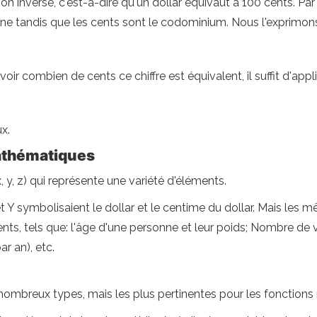
 inverse, c'est-à-dire qu'un dollar équivaut à 100 cents. Par
maine tandis que les cents sont le codominium. Nous l'exprimon
 savoir combien de cents ce chiffre est équivalent, il suffit d'a
x.
mathématiques
y, z) qui représente une variété d'éléments.
t Y symbolisaient le dollar et le centime du dollar. Mais les
ments, tels que: l'âge d'une personne et leur poids; Nombre de 
r an), etc.
nombreux types, mais les plus pertinentes pour les fonction