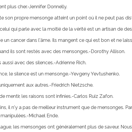
nt plus cher.-Jennifer Donnelly.
son propre mensonge atteint un point où il ne peut pas distin
elui qui parle avec la moitié de la vérité est un artisan de des
n cancer dans l'âme. Ils mangent ce qui est bon et ne laiss
uand ils sont restés avec des mensonges.-Dorothy Allison.
aussi avec des silences.-Adrienne Rich.
lence, le silence est un mensonge.-Yevgeny Yevtushenko.
 uniquement aux autres.-Friedrich Nietzsche.
 de mentir, les raisons sont infinies.-Carlos Ruiz Zafon.
ains, il n'y a pas de meilleur instrument que de mensonges. Pa
 manipulées.-Michael Ende.
blague, les mensonges ont généralement plus de saveur. Nous le