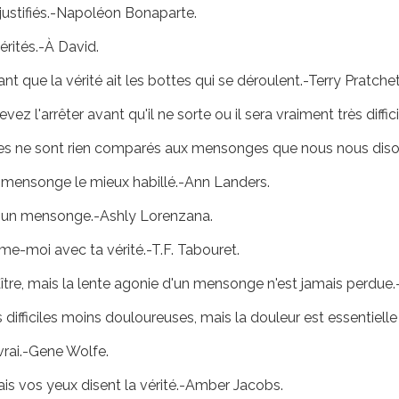
justifiés.-Napoléon Bonaparte.
érités.-À David.
que la vérité ait les bottes qui se déroulent.-Terry Pratchet
'arrêter avant qu'il ne sorte ou il sera vraiment très difficile
es ne sont rien comparés aux mensonges que nous nous diso
le mensonge le mieux habillé.-Ann Landers.
e un mensonge.-Ashly Lorenzana.
-moi avec ta vérité.-T.F. Tabouret.
aître, mais la lente agonie d'un mensonge n'est jamais perdue
difficiles moins douloureuses, mais la douleur est essentiell
rai.-Gene Wolfe.
is vos yeux disent la vérité.-Amber Jacobs.