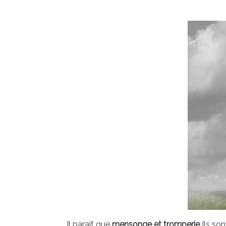
Il paraît que
mensonge et tromperie
Ils so