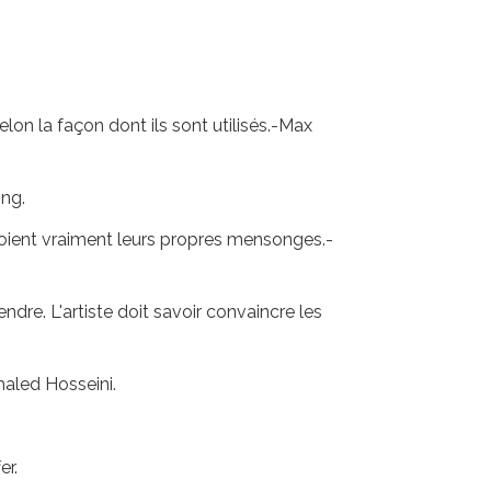
on la façon dont ils sont utilisés.-Max
ing.
 croient vraiment leurs propres mensonges.-
ndre. L'artiste doit savoir convaincre les
haled Hosseini.
er.