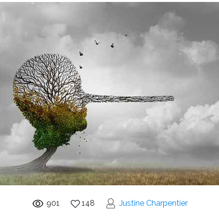
901
148
Justine Charpentier