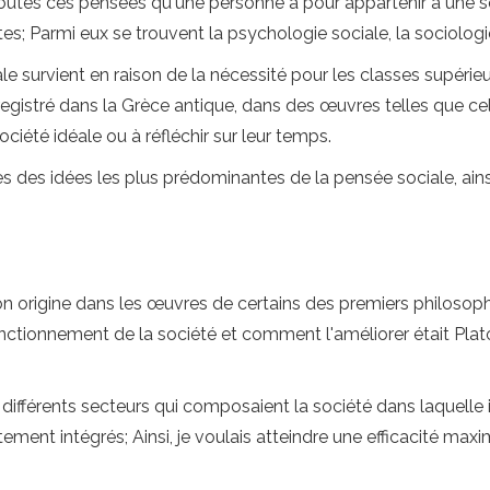
utes ces pensées qu'une personne a pour appartenir à une soci
tes; Parmi eux se trouvent la psychologie sociale, la sociologie,
e survient en raison de la nécessité pour les classes supérieur
registré dans la Grèce antique, dans des œuvres telles que cel
iété idéale ou à réfléchir sur leur temps.
 des idées les plus prédominantes de la pensée sociale, ainsi 
son origine dans les œuvres de certains des premiers philosop
fonctionnement de la société et comment l'améliorer était Plato
différents secteurs qui composaient la société dans laquelle il
ement intégrés; Ainsi, je voulais atteindre une efficacité max