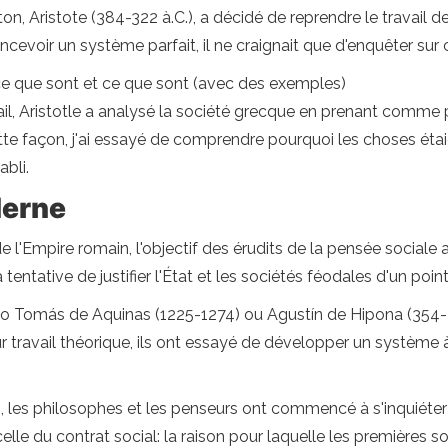
ton, Aristote (384-322 à.C.), a décidé de reprendre le travail d
ncevoir un système parfait, il ne craignait que d'enquêter sur 
: ce que sont et ce que sont (avec des exemples)
ail, Aristotle a analysé la société grecque en prenant comme p
cette façon, j'ai essayé de comprendre pourquoi les choses éta
abli.
derne
de l'Empire romain, l'objectif des érudits de la pensée sociale 
 tentative de justifier l'État et les sociétés féodales d'un point
 Tomás de Aquinas (1225-1274) ou Agustín de Hipona (354-43
ur travail théorique, ils ont essayé de développer un système à
tion, les philosophes et les penseurs ont commencé à s'inquiéte
le du contrat social: la raison pour laquelle les premières soci