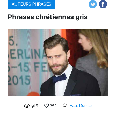
AUTEURS PHRASES
Phrases chrétiennes gris
915
252
Paul Dumas