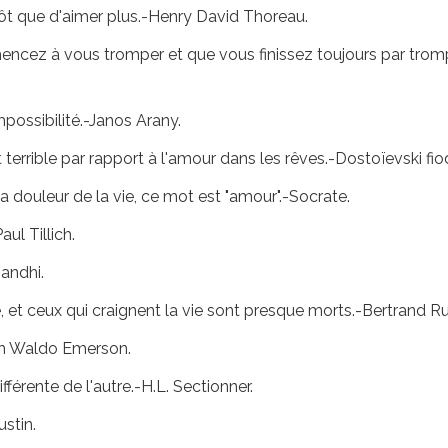
tôt que d'aimer plus.-Henry David Thoreau.
ez à vous tromper et que vous finissez toujours par trompe
mpossibilité.-Janos Arany.
 terrible par rapport à l'amour dans les rêves.-Dostoïevski fio
a douleur de la vie, ce mot est "amour".-Socrate.
ul Tillich.
Gandhi.
e, et ceux qui craignent la vie sont presque morts.-Bertrand Ru
ph Waldo Emerson.
fférente de l'autre.-H.L. Sectionner.
stin.