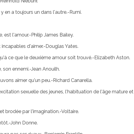
-Reinhold Niebuhr.
y en a toujours un dans l'autre.-Rumi.
lle, est l'amour.-Philip James Bailey.
t incapables d'aimer.-Douglas Yates.
squ'à ce que le deuxième amour soit trouvé.-Elizabeth Aston.
 vie, son ennemi.-Jean Anouilh.
vons aimer qu'un peu.-Richard Canarella.
'excitation sexuelle des jeunes, l'habituation de l'âge mature 
et brodée par l'imagination.-Voltaire.
entôt.-John Donne.