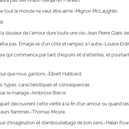
ura pas ses rivaux.-Benjamin Franklin.
 tout le monde ne veut être aimé.-Mignon McLaughlin.
r.
 la douleur de l'amour dure toute une vie.-Jean Pierre Claris de
aîtra pas. Emage-le d'un côté et rampez à l'autre.-Louise Erdr
rise qui commence par tant d'espoirs et d'attentes, et pourtan
our que nous gardons.-Elbert Hubbard.
s: types, caractéristiques et conséquences
 par le mariage.-Ambrose Bierce.
lupart découvrent cette vérité à la fin d'un amour ou quand 
e leurs flammes.-Thomas Moore.
é d'imagination et d'embouteillage de bon sens.-Helen Row