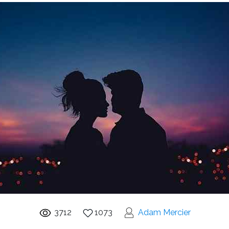
3712
1073
Adam Mercier