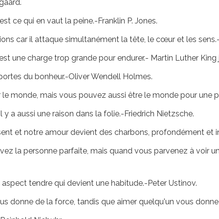
gaard.
t ce qui en vaut la peine.-Franklin P. Jones.
ions car il attaque simultanément la tête, le cœur et les sens.
est une charge trop grande pour endurer.- Martin Luther King j
s portes du bonheur.-Oliver Wendell Holmes.
r le monde, mais vous pouvez aussi être le monde pour une 
il y a aussi une raison dans la folie.-Friedrich Nietzsche.
issent et notre amour devient des charbons, profondément et i
ez la personne parfaite, mais quand vous parvenez à voir un
 aspect tendre qui devient une habitude.-Peter Ustinov.
s donne de la force, tandis que aimer quelqu'un vous donne