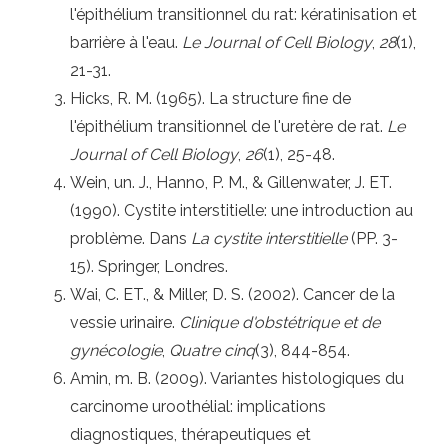
l'épithélium transitionnel du rat: kératinisation et
barrière à l'eau.
Le Journal of Cell Biology
,
28
(1),
21-31.
Hicks, R. M. (1965). La structure fine de
l'épithélium transitionnel de l'uretère de rat.
Le
Journal of Cell Biology
,
26
(1), 25-48.
Wein, un. J., Hanno, P. M., & Gillenwater, J. ET.
(1990). Cystite interstitielle: une introduction au
problème. Dans
La cystite interstitielle
(PP. 3-
15). Springer, Londres.
Wai, C. ET., & Miller, D. S. (2002). Cancer de la
vessie urinaire.
Clinique d'obstétrique et de
gynécologie
,
Quatre cinq
(3), 844-854.
Amin, m. B. (2009). Variantes histologiques du
carcinome uroothélial: implications
diagnostiques, thérapeutiques et