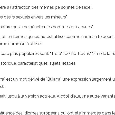
éfère à l'attraction des mêmes personnes de sexe ".
s désirs sexuels envers les mineurs".
mature qui aime pénétrer les hommes plus jeunes".
e mot, en termes généraux, est utilisé comme une insulte pour
mme commun à utiliser.
e plus populaires sont: "Trolo", "Come Travas", "Fan de la B
storique, caractéristiques, sujets, étapes
ra" est un mot dérivé de "Bujarra", une expression largement 
ls.
it jusqu'à la version actuelle. À côté d'elle, une autre vari
'influence des idiomes européens qui ont été immergés dans le