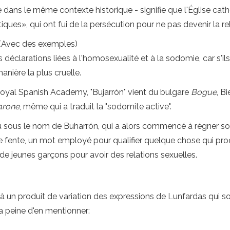
 dans le même contexte historique - signifie que l'Église catho
ques», qui ont fui de la persécution pour ne pas devenir la rel
? (Avec des exemples)
déclarations liées à l'homosexualité et à la sodomie, car s'ils
anière la plus cruelle.
 Royal Spanish Academy, "Bujarrón" vient du bulgare
Bogue
, B
arone
, même qui a traduit la "sodomite active".
u sous le nom de Buharrón, qui a alors commencé à régner sous
fente, un mot employé pour qualifier quelque chose qui produ
e jeunes garçons pour avoir des relations sexuelles.
 un produit de variation des expressions de Lunfardas qui s
la peine d'en mentionner: