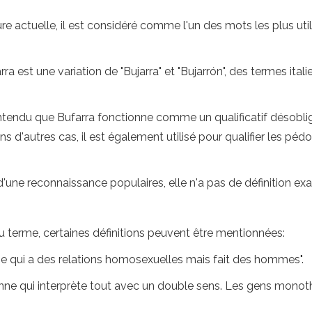
ure actuelle, il est considéré comme l'un des mots les plus u
ra est une variation de "Bujarra" et "Bujarrón", des termes ita
st entendu que Bufarra fonctionne comme un qualificatif désobl
s d'autres cas, il est également utilisé pour qualifier les pédo
d'une reconnaissance populaires, elle n'a pas de définition exac
u terme, certaines définitions peuvent être mentionnées:
me qui a des relations homosexuelles mais fait des hommes".
rsonne qui interprète tout avec un double sens. Les gens mo