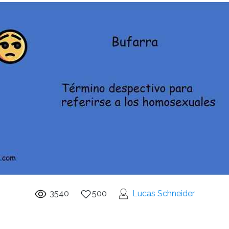
3540
500
Lucas Schneider