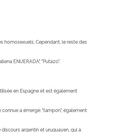
 les homosexuels. Cependant, le reste des
allena ENUERADA", "Putazo".
utilisée en Espagne et est également
ante connue a émergé: "tampon", également
 discours argentin et uruguayen, qui a