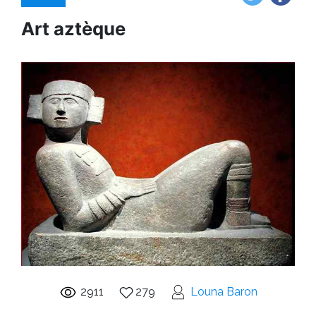
Art aztèque
2911
279
Louna Baron