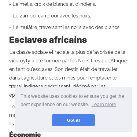
- Le métis, croix de blancs et d'Indiens.
- Le zambo, carrefour avec les noirs.
- Le mulâtre, traversant les noirs avec des blancs.
Esclaves africains
La classe sociale et raciale la plus défavorisée de la
viceroyty a été formée par les Noirs tirés de l'Afrique,
en tant qu'esclaves. Son destin était de travailler
dans l'agriculture et les mines pour remplacer le
travail indigène décroissant, décimé par les
épidémies et les abus.
This website uses cookies to ensure you get the
best experience on our website.
Learn more
Les esclaves africains étaient prévenants des
marchandises et pouvaient être vendus et acheter.
Got it!
Ils ne se sont mélangés qu'aux indigènes.
Économie