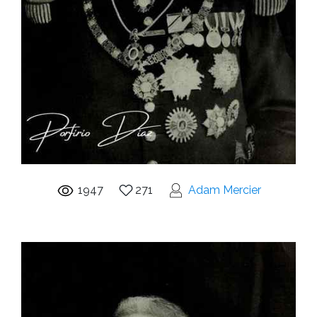
1947
271
Adam Mercier