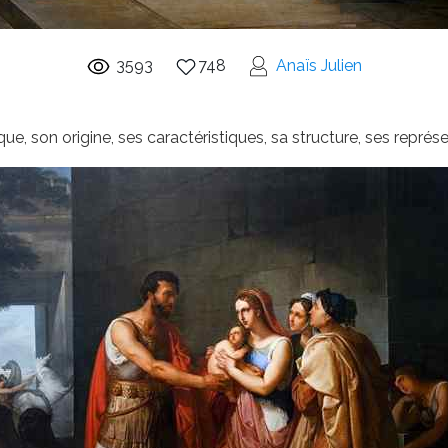
3593
748
Anaïs Julien
ue, son origine, ses caractéristiques, sa structure, ses repré