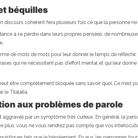
et béquilles
un discours cohérent fera plusieurs fois ce que la personne ne
ance à se perdre dans leurs propres pensées, de nombreuses 
e.
 forme de mots de mots pour leur donner le temps de réfléchi
s phrases qui ne nécessitent pas d'effort mental et qui leur d
ut être complètement bloquée sans savoir quoi. Ce n'est pas 
le Tilalalia.
tion aux problèmes de parole
t aggravés par un symptôme très curieux. En général, la perso
e. De plus, vous ne vous rendrez pas compte que vos interlocu
nguistiques tels que le bégaiement. En eux, les personnes to