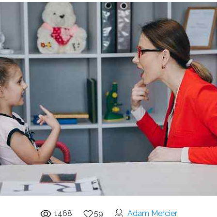
1468
59
Adam Mercier