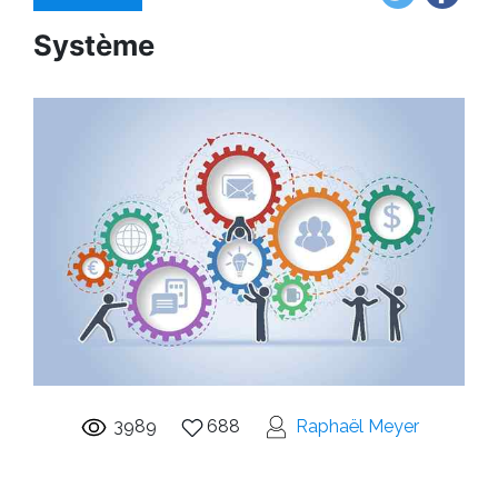
Système
3989
688
Raphaël Meyer