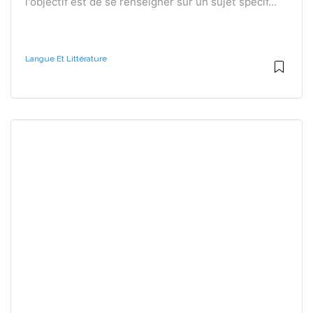
l'objectif est de se renseigner sur un sujet spécif...
Langue Et Littérature