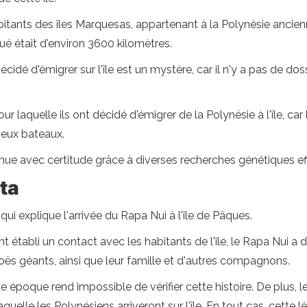
ants des îles Marquesas, appartenant à la Polynésie ancienne. 
ué était d'environ 3600 kilomètres.
décidé d'émigrer sur l'île est un mystère, car il n'y a pas de do
n pour laquelle ils ont décidé d'émigrer de la Polynésie à l'île,
ieux bateaux.
nue avec certitude grâce à diverses recherches génétiques eff
ta
 qui explique l'arrivée du Rapa Nui à l'île de Pâques.
t établi un contact avec les habitants de l'île, le Rapa Nui a
noës géants, ainsi que leur famille et d'autres compagnons.
époque rend impossible de vérifier cette histoire. De plus, le
quelle les Polynésiens arriveront sur l'île. En tout cas, cet