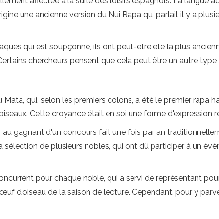
llement affectée à la suite des loisirs espagnols. La langue 
l'origine une ancienne version du Nui Rapa qui parlait il y a plusi
e Pâques qui est soupçonné, ils ont peut-être été la plus ancie
. Certains chercheurs pensent que cela peut être un autre type 
Mata, qui, selon les premiers colons, a été le premier rapa hab
iseaux. Cette croyance était en soi une forme d'expression r
au gagnant d'un concours fait une fois par an traditionnellem
la sélection de plusieurs nobles, qui ont dû participer à un é
 concurrent pour chaque noble, qui a servi de représentant po
 œuf d'oiseau de la saison de lecture. Cependant, pour y parve