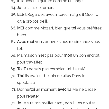
Il
Toucher la guitare comme un ange.
Je
Je lisais ce roman.
Elle
il
Regardez avec intérêt, malgré
il
Quoi
IL
dit à propos de
il
.
M
Et comme Mozart, bien que
toi
Vous préférez
bach.
Avec moi
Vous pouvez vous rendre chez vous
tôt.
Ma maison n'est pas pour
mon
Un bon endroit
pour travailler.
Toi
Tu ne sais pas combien
toi
J'ai raté.
Thé
Ils avaient besoin de
elles
Dans le
spectacle.
Donner
toi
un moment
avec lui
Même chose
pour refléter.
Je
Je suis ton meilleur ami, non
il
Les doutes.