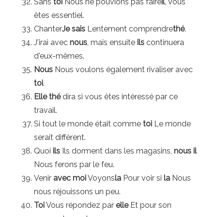
Sans
toi
Nous ne pouvions pas faire
il
, Vous
êtes essentiel.
Chanter
Je sais
Lentement comprendre
thé
.
J'irai avec
nous
, mais ensuite
ils
continuera
d'eux-mêmes.
Nous
Nous voulons également rivaliser avec
toi
.
Elle
thé
dira si vous êtes intéressé par ce
travail.
Si tout le monde était comme
toi
Le monde
serait différent.
Quoi
ils
Ils dorment dans les magasins,
nous
il
Nous ferons par le feu.
Venir
avec moi
Voyons
la
Pour voir si
la
Nous
nous réjouissons un peu.
Toi
Vous répondez par
elle
Et pour son