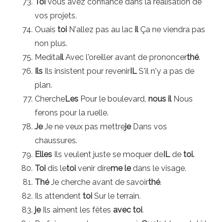
Toi
Vous avez confiance dans la réalisation de
vos projets.
Ouais
toi
N'allez pas au lac
il
Ça ne viendra pas
non plus.
Medíta
il
Avec l'oreiller avant de prononcer
thé
.
Ils
Ils insistent pour revenir
IL
S'il n'y a pas de
plan.
Cherche
Les
Pour le boulevard,
nous
il
Nous
ferons pour la ruelle.
Je
Je ne veux pas mettre
je
Dans vos
chaussures.
Elles
Ils veulent juste se moquer de
IL
de
toi.
Toi
dis le
toi
venir dire
me le
dans le visage.
Thé
Je cherche avant de savoir
thé
.
Ils attendent
toi
Sur le terrain.
je
Ils aiment les fêtes
avec toi
.