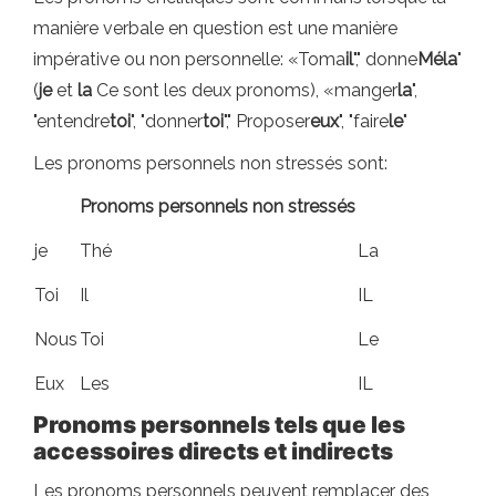
manière verbale en question est une manière
impérative ou non personnelle: «Toma
il
"," donne
Méla
"
(
je
et
la
Ce sont les deux pronoms), «manger
la
",
"entendre
toi
", "donner
toi
"," Proposer
eux
", "faire
le
"
Les pronoms personnels non stressés sont:
Pronoms personnels non stressés
je
Thé
La
Toi
Il
IL
Nous
Toi
Le
Eux
Les
IL
Pronoms personnels tels que les
accessoires directs et indirects
Les pronoms personnels peuvent remplacer des