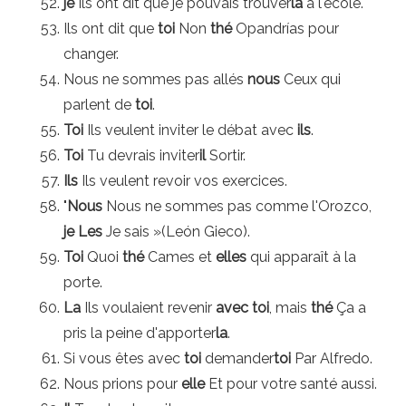
je
Ils ont dit que je pouvais trouver
la
à l'école.
Ils ont dit que
toi
Non
thé
Opandrías pour
changer.
Nous ne sommes pas allés
nous
Ceux qui
parlent de
toi
.
Toi
Ils veulent inviter le débat avec
ils
.
Toi
Tu devrais inviter
il
Sortir.
Ils
Ils veulent revoir vos exercices.
"
Nous
Nous ne sommes pas comme l'Orozco,
je
Les
Je sais »(León Gieco).
Toi
Quoi
thé
Cames et
elles
qui apparaît à la
porte.
La
Ils voulaient revenir
avec toi
, mais
thé
Ça a
pris la peine d'apporter
la
.
Si vous êtes avec
toi
demander
toi
Par Alfredo.
Nous prions pour
elle
Et pour votre santé aussi.