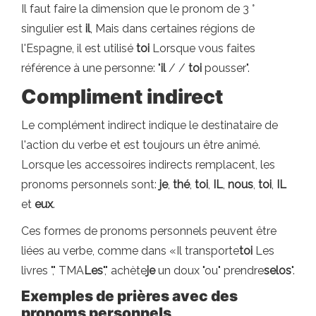
Il faut faire la dimension que le pronom de 3 °
singulier est
il
, Mais dans certaines régions de
l'Espagne, il est utilisé
toi
Lorsque vous faites
référence à une personne: "
il
/ /
toi
pousser".
Compliment indirect
Le complément indirect indique le destinataire de
l'action du verbe et est toujours un être animé.
Lorsque les accessoires indirects remplacent, les
pronoms personnels sont:
je
,
thé
,
toi
,
IL
,
nous
,
toi
,
IL
et
eux
.
Ces formes de pronoms personnels peuvent être
liées au verbe, comme dans «Il transporte
toi
Les
livres "," TMA
Les
"," achète
je
un doux "ou" prendre
selos
".
Exemples de prières avec des
pronoms personnels