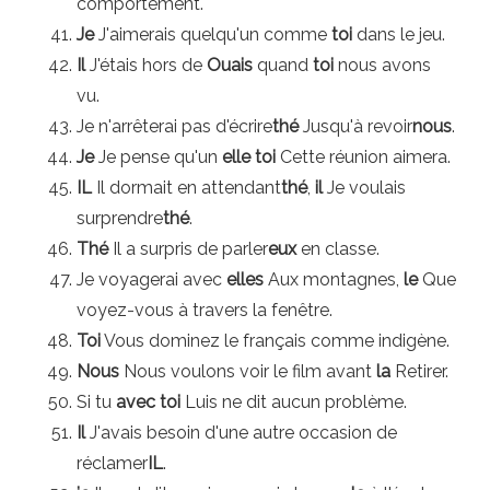
comportement.
Je
J'aimerais quelqu'un comme
toi
dans le jeu.
Il
J'étais hors de
Ouais
quand
toi
nous avons
vu.
Je n'arrêterai pas d'écrire
thé
Jusqu'à revoir
nous
.
Je
Je pense qu'un
elle
toi
Cette réunion aimera.
IL
Il dormait en attendant
thé
,
il
Je voulais
surprendre
thé
.
Thé
Il a surpris de parler
eux
en classe.
Je voyagerai avec
elles
Aux montagnes,
le
Que
voyez-vous à travers la fenêtre.
Toi
Vous dominez le français comme indigène.
Nous
Nous voulons voir le film avant
la
Retirer.
Si tu
avec toi
Luis ne dit aucun problème.
Il
J'avais besoin d'une autre occasion de
réclamer
IL
.