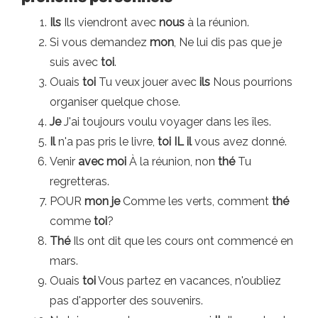
Ils
Ils viendront avec
nous
à la réunion.
Si vous demandez
mon
, Ne lui dis pas que je
suis avec
toi
.
Ouais
toi
Tu veux jouer avec
ils
Nous pourrions
organiser quelque chose.
Je
J'ai toujours voulu voyager dans les îles.
Il
n'a pas pris le livre,
toi
IL
il
vous avez donné.
Venir
avec moi
À la réunion, non
thé
Tu
regretteras.
POUR
mon
je
Comme les verts, comment
thé
comme
toi
?
Thé
Ils ont dit que les cours ont commencé en
mars.
Ouais
toi
Vous partez en vacances, n'oubliez
pas d'apporter des souvenirs.