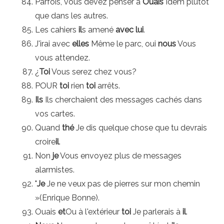
Parfois, vous devez penser à
Ouais
Idem plutôt
que dans les autres.
Les cahiers
il
s amené
avec lui
.
J'irai avec
elles
Même le parc, oui
nous
Vous
vous attendez.
¿
Toi
Vous serez chez vous?
POUR
toi
rien
toi
arrêts.
Ils
Ils cherchaient des messages cachés dans
vos cartes.
Quand
thé
Je dis quelque chose que tu devrais
croire
il
.
Non
je
Vous envoyez plus de messages
alarmistes.
"
Je
Je ne veux pas de pierres sur mon chemin
»(Enrique Bonne).
Ouais
et
Ou à l'extérieur
toi
Je parlerais à
il
.