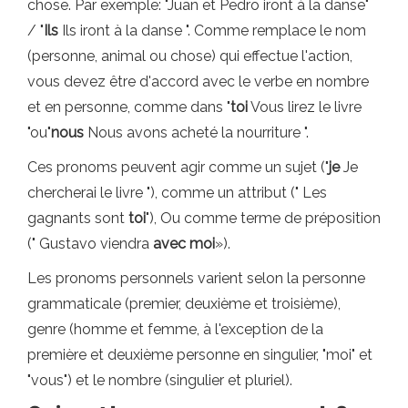
chose. Par exemple: "Juan et Pedro iront à la danse"
/ "
Ils
Ils iront à la danse ". Comme remplace le nom
(personne, animal ou chose) qui effectue l'action,
vous devez être d'accord avec le verbe en nombre
et en personne, comme dans "
toi
Vous lirez le livre
"ou"
nous
Nous avons acheté la nourriture ".
Ces pronoms peuvent agir comme un sujet ("
je
Je
chercherai le livre "), comme un attribut (" Les
gagnants sont
toi
"), Ou comme terme de préposition
(" Gustavo viendra
avec moi
»).
Les pronoms personnels varient selon la personne
grammaticale (premier, deuxième et troisième),
genre (homme et femme, à l'exception de la
première et deuxième personne en singulier, "moi" et
"vous") et le nombre (singulier et pluriel).