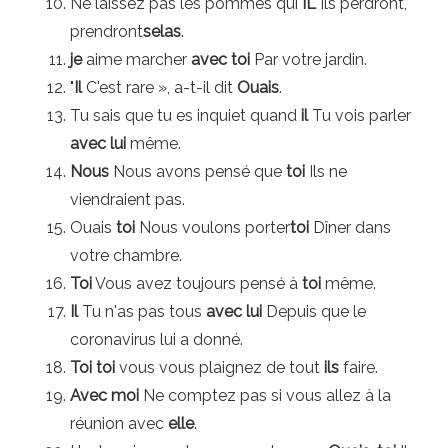
Ne laissez pas les pommes qui
IL
Ils perdront,
prendront
selas
.
je
aime marcher
avec toi
Par votre jardin.
"
Il
C'est rare », a-t-il dit
Ouais
.
Tu sais que tu es inquiet quand
il
Tu vois parler
avec lui
même.
Nous
Nous avons pensé que
toi
Ils ne
viendraient pas.
Ouais
toi
Nous voulons porter
toi
Dîner dans
votre chambre.
Toi
Vous avez toujours pensé à
toi
même.
Il
Tu n'as pas tous
avec lui
Depuis que le
coronavirus lui a donné.
Toi
toi
vous vous plaignez de tout
ils
faire.
Avec moi
Ne comptez pas si vous allez à la
réunion avec
elle
.