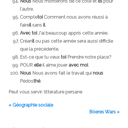
Nous
Nous monterons de ce côté et
ils
pour
l'autre.
Compte
toi
Comment nous avons réussi à
faire
il
sans
il
.
Avec toi
J'ai beaucoup appris cette année.
Créan
il
ou pas cette année sera aussi difficile
que la précédente.
Est-ce que tu veux
toi
Prendre notre place?
POUR
elle
il aime jouer
avec moi
.
Nous
Nous avons fait le travail qui
nous
Pédos
thé
.
Peut vous servir: littérature persane
« Géographie sociale
Bóeres Wars »