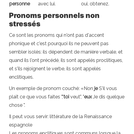
personne
avec lui.
oui, obtenez.
Pronoms personnels non
stressés
Ce sont les pronoms qui n'ont pas d'accent
phonique et c'est pourquoi ils ne peuvent pas
sembler isolés: ils dépendent de manière verbale, et
quand ils l'ont précédé, ils sont appelés proclitiques,
et s'ils rejoignent le verbe, ils sont appelés
enclitiques.
Un exemple de pronom couché: «Non
je
S'il vous
plaît ce que vous faites ","
toi
veut", "
eux
Je dis quelque
chose ".
Il peut vous servir: littérature de la Renaissance
espagnole
Les pronoms enclitiques sont communs lorsque la