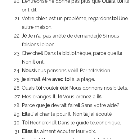
L'entreprise ne donne pas plus que
Ouais
,
toi
Ils
ont dit.
Votre chien est un problème, regardons
toi
Une
autre maison.
Je
Je n'ai pas arrêté de demander
je
Si nous
faisions le bon.
Cherche
il
Dans la bibliothèque, parce que
ils
Non
il
ont.
Nous
Nous pensons voir
il
Par télévision.
je
aimait être
avec toi
à la plage.
Ouais
toi
vouloir
eux
Nous donnons nos billets.
Mes oranges
IL
le
Vous prenez à
ils
.
Parce que
je
devrait faire
il
Sans votre aide?
Elle
J'ai chanté pour
il
, Non
la
j'ai écouté.
Toi
Recherche
il
Dans le guide téléphonique.
Elles
Ils aiment écouter leur voix.