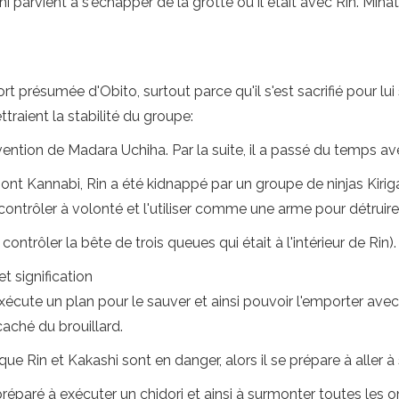
arvient à s'échapper de la grotte où il était avec Rin. Minato
 présumée d'Obito, surtout parce qu'il s'est sacrifié pour lui
aient la stabilité du groupe:
ervention de Madara Uchiha. Par la suite, il a passé du temps 
t Kannabi, Rin a été kidnappé par un groupe de ninjas Kiriga
e contrôler à volonté et l'utiliser comme une arme pour détruir
ontrôler la bête de trois queues qui était à l'intérieur de Rin).
et signification
 exécute un plan pour le sauver et ainsi pouvoir l'emporter av
aché du brouillard.
ue Rin et Kakashi sont en danger, alors il se prépare à aller à
 préparé à exécuter un chidori et ainsi à surmonter toutes le