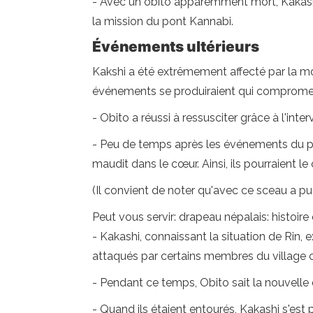
- Avec un obito apparemment mort, Kakashi p
la mission du pont Kannabi.
Événements ultérieurs
Kakshi a été extrêmement affecté par la mort
événements se produiraient qui compromettr
- Obito a réussi à ressusciter grâce à l'int
- Peu de temps après les événements du pon
maudit dans le cœur. Ainsi, ils pourraient l
(Il convient de noter qu'avec ce sceau a pu c
Peut vous servir: drapeau népalais: histoire 
- Kakashi, connaissant la situation de Rin,
attaqués par certains membres du village c
- Pendant ce temps, Obito sait la nouvelle q
- Quand ils étaient entourés, Kakashi s'est