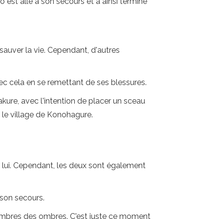
 est allé à son secours et a ainsi terminé
 sauver la vie. Cependant, d'autres
avec cela en se remettant de ses blessures.
kure, avec l'intention de placer un sceau
e le village de Konohagure.
ec lui. Cependant, les deux sont également
 son secours.
s ombres des ombres. C'est juste ce moment