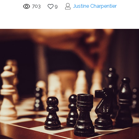
703
9
Justine Charpentier