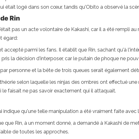
 qui était logé dans son cœur, tandis qu'Obito a observé la sc
 de Rin
tait pas un acte volontaire de Kakashi, car il a été rempli a
t égard:
 accepté parmi les fans. Il établit que Rin, sachant qu'à l'inté
 pris la décision d'interposer, car le putain de phoque ne pou
 par personne et la bête de trois queues serait également détr
 théorie selon laquelle les ninjas des ombres ont effectué un
 le faisait ne pas savoir exactement qui il attaquait.
 indique qu'une telle manipulation a été vraiment faite avec l'
ndique que Rin, à un moment donné, a demandé à Kakashi de mett
faible de toutes les approches.