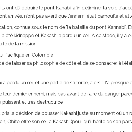
: Ils ont dû détruire le pont Kanabi, afin d'éliminer la voie d'
nt arrivés, n'ont pas averti que l'ennemi était camouflé et atte
ntation, connue sous le nom de "la bataille du pont Kannabi".
 a été kidnappé et Kakashi a perdu un œil. À ce stade, il y a 
ite de la mission.
n du Pacifique en Colombie
de laisser sa philosophie de côté et de se consacrer à l'étab
i a perdu un œil et une partie de sa force, alors il l'a presqu
 leur dernier ennemi, mais pas avant de faire du danger parce q
 puissant et très destructrice.
pris la décision de pousser Kakashi juste au moment où un roch
n, Obito offre son œil à Kakashi (pour qu'il hérite de son part