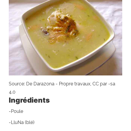
Source: De Darazona - Propre travaux, CC par -sa
4.0
Ingrédients
-Poule
-LluNa (blé)