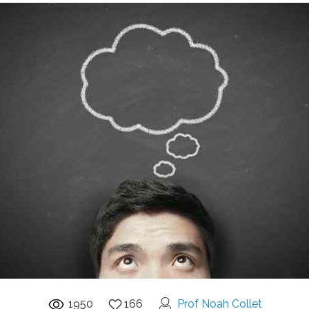
1950
166
Prof Noah Collet