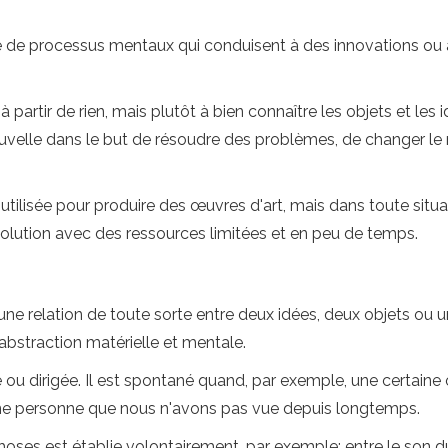
de processus mentaux qui conduisent à des innovations ou à
artir de rien, mais plutôt à bien connaître les objets et les idé
uvelle dans le but de résoudre des problèmes, de changer le 
utilisée pour produire des œuvres d'art, mais dans toute sit
olution avec des ressources limitées et en peu de temps.
 relation de toute sorte entre deux idées, deux objets ou une
abstraction matérielle et mentale.
ou dirigée. Il est spontané quand, par exemple, une certaine
une personne que nous n'avons pas vue depuis longtemps.
 choses est établie volontairement, par exemple: entre le son du