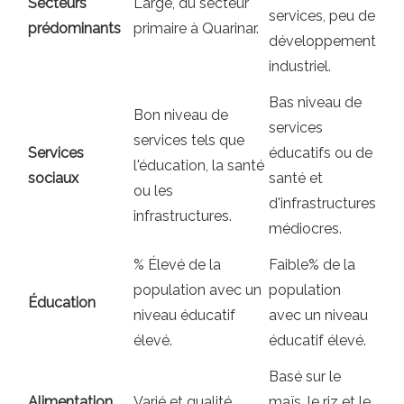
Secteurs
Large, du secteur
services, peu de
prédominants
primaire à Quarinar.
développement
industriel.
Bas niveau de
Bon niveau de
services
services tels que
Services
éducatifs ou de
l'éducation, la santé
sociaux
santé et
ou les
d'infrastructures
infrastructures.
médiocres.
% Élevé de la
Faible% de la
population avec un
population
Éducation
niveau éducatif
avec un niveau
élevé.
éducatif élevé.
Basé sur le
Alimentation
Varié et qualité.
maïs, le riz et le