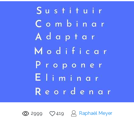
2999
419
Raphaël Meyer