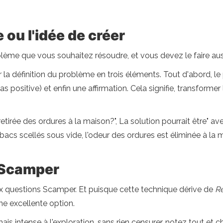
e ou l'idée de créer
blème que vous souhaitez résoudre, et vous devez le faire aus
er la définition du problème en trois éléments. Tout d'abord, l
s positive) et enfin une affirmation. Cela signifie, transformer
rée des ordures à la maison?", La solution pourrait être" avec
de bacs scellés sous vide, l'odeur des ordures est éliminée à la 
s Scamper
x questions Scamper. Et puisque cette technique dérive de
Ré
ne excellente option.
s intense à l'exploration, sans rien censurer, notez tout et ch