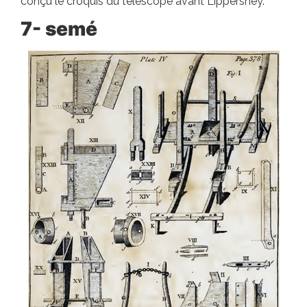
conçu le croquis du télescope avant Lippershey.
7- semé