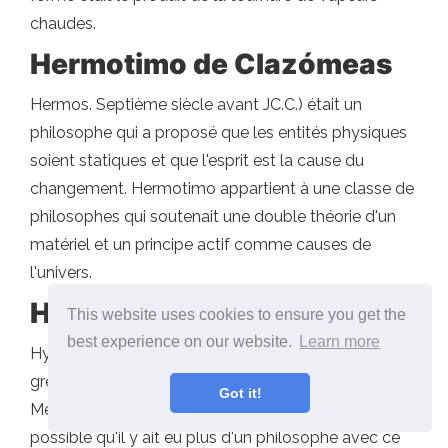
chaudes.
Hermotimo de Clazómeas
Hermos. Septième siècle avant JC.C.) était un
philosophe qui a proposé que les entités physiques
soient statiques et que l'esprit est la cause du
changement. Hermotimo appartient à une classe de
philosophes qui soutenait une double théorie d'un
matériel et un principe actif comme causes de
l'univers.
Hypon
This website uses cookies to ensure you get the
best experience on our website.
Learn more
Hypon (n. 5ème siècle A.C.) C'était un philosophe
grec présocratique et est lié à la naissance à Regio,
Got it!
Metaponto, Samos ou Crotona. Il est également
possible qu'il y ait eu plus d'un philosophe avec ce