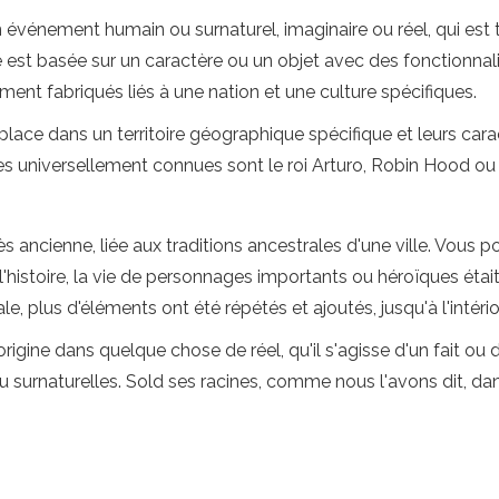
un événement humain ou surnaturel, imaginaire ou réel, qui est
e est basée sur un caractère ou un objet avec des fonctionnal
ment fabriqués liés à une nation et une culture spécifiques.
éplace dans un territoire géographique spécifique et leurs ca
es universellement connues sont le roi Arturo, Robin Hood ou
s ancienne, liée aux traditions ancestrales d'une ville. Vous p
 l'histoire, la vie de personnages importants ou héroïques ét
e, plus d'éléments ont été répétés et ajoutés, jusqu'à l'intériori
gine dans quelque chose de réel, qu'il s'agisse d'un fait ou d
u surnaturelles. Sold ses racines, comme nous l'avons dit, dans