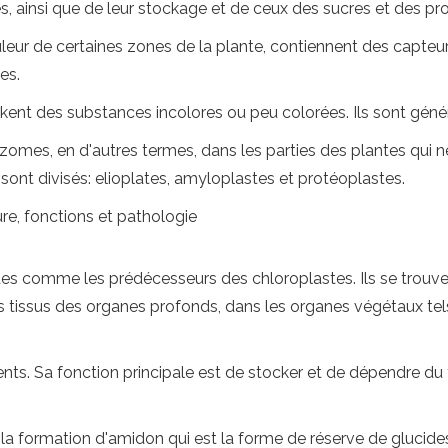
s, ainsi que de leur stockage et de ceux des sucres et des pro
eur de certaines zones de la plante, contiennent des capteurs
es.
ckent des substances incolores ou peu colorées. Ils sont gén
rhizomes, en d'autres termes, dans les parties des plantes qui n
sont divisés: elioplates, amyloplastes et protéoplastes.
ture, fonctions et pathologie
stes comme les prédécesseurs des chloroplastes. Ils se trouv
s tissus des organes profonds, dans les organes végétaux tels
s. Sa fonction principale est de stocker et de dépendre du t
r la formation d'amidon qui est la forme de réserve de glucid