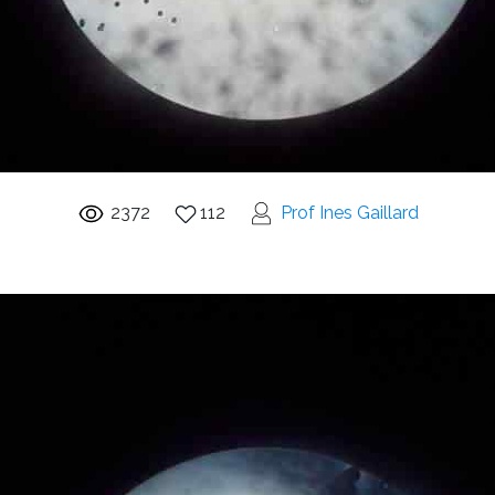
2372
112
Prof Ines Gaillard