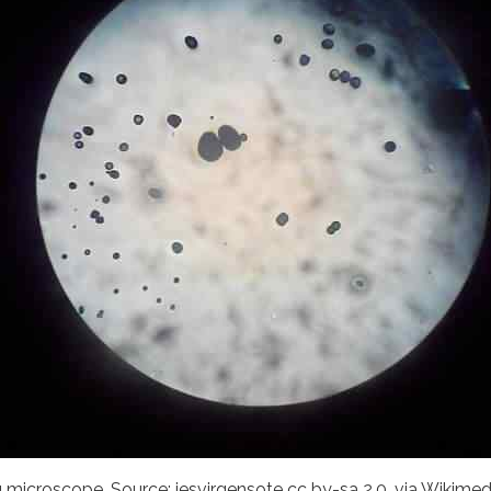
microscope. Source: iesvirgensote cc by-sa 2.0, via Wiki