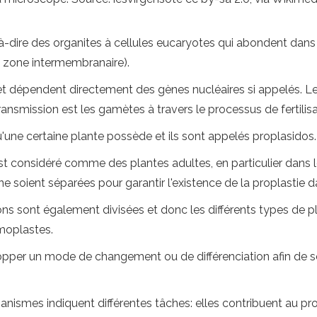
-à-dire des organites à cellules eucaryotes qui abondent dans
zone intermembranaire).
 et dépendent directement des gènes nucléaires si appelés. L
ansmission est les gamètes à travers le processus de fertilisa
qu'une certaine plante possède et ils sont appelés proplasidos.
st considéré comme des plantes adultes, en particulier dans l
e soient séparées pour garantir l'existence de la proplastie dan
tions sont également divisées et donc les différents types de p
omoplastes.
pper un mode de changement ou de différenciation afin de se
nismes indiquent différentes tâches: elles contribuent au pro