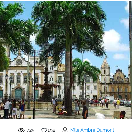
725
192
Mlle Ambre Dumont