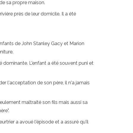
 de sa propre maison.
vière près de leur domicile. Il a été
s enfants de John Stanley Gacy et Marion
niture.
té dominante. L'enfant a été souvent puni et
r l'acceptation de son père, il n'a jamais
eulement maltraité son fils mais aussi sa
ère".
urtrier a avoué l'épisode et a assuré qu'il