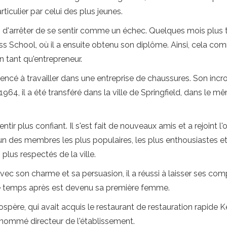
rticulier par celui des plus jeunes.
 d'arrêter de se sentir comme un échec. Quelques mois plus tard
s School, où il a ensuite obtenu son diplôme. Ainsi, cela co
n tant qu'entrepreneur.
encé à travailler dans une entreprise de chaussures. Son inc
64, il a été transféré dans la ville de Springfield, dans le mêm
plus confiant. Il s'est fait de nouveaux amis et a rejoint l'o
n des membres les plus populaires, les plus enthousiastes et
lus respectés de la ville.
c son charme et sa persuasion, il a réussi à laisser ses comp
 de temps après est devenu sa première femme.
rospère, qui avait acquis le restaurant de restauration rapide 
é nommé directeur de l'établissement.