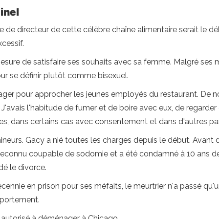
inel
de directeur de cette célèbre chaîne alimentaire serait le dé
cessif.
 mesure de satisfaire ses souhaits avec sa femme. Malgré ses 
 pour se définir plutôt comme bisexuel.
ager pour approcher les jeunes employés du restaurant. De n
 J'avais l'habitude de fumer et de boire avec eux, de regarde
les, dans certains cas avec consentement et dans d'autres par
mineurs. Gacy a nié toutes les charges depuis le début. Avant
été reconnu coupable de sodomie et a été condamné à 10 ans 
é le divorce.
cennie en prison pour ses méfaits, le meurtrier n'a passé qu'
mportement.
été autorisé à déménager à Chicago.