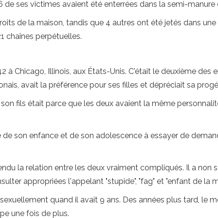
 26 de ses victimes avaient été enterrées dans la semi-manure
oits de la maison, tandis que 4 autres ont été jetés dans une ri
 chaînes perpétuelles.
42 à Chicago, Illinois, aux États-Unis. C'était le deuxième de
onais, avait la préférence pour ses filles et dépréciait sa progé
r son fils était parce que les deux avaient la même personnali
tie de son enfance et de son adolescence à essayer de demande
du la relation entre les deux vraiment compliqués. Il a non s
sulter appropriées l'appelant "stupide", "fag" et "enfant de la m
é sexuellement quand il avait 9 ans. Des années plus tard, le me
ppe une fois de plus.