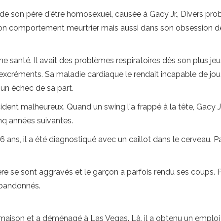
e de son père d'être homosexuel, causée à Gacy Jr., Divers pr
on comportement meurtrier mais aussi dans son obsession de
e santé. Il avait des problèmes respiratoires dès son plus jeu
s excréments. Sa maladie cardiaque le rendait incapable de joue
un échec de sa part.
incident malheureux. Quand un swing l'a frappé à la tête, Gacy J
inq années suivantes.
à 16 ans, il a été diagnostiqué avec un caillot dans le cerveau. 
père se sont aggravés et le garçon a parfois rendu ses coups. 
 abandonnés.
 maison et a déménagé à Las Vegas. Là, il a obtenu un emploi lo