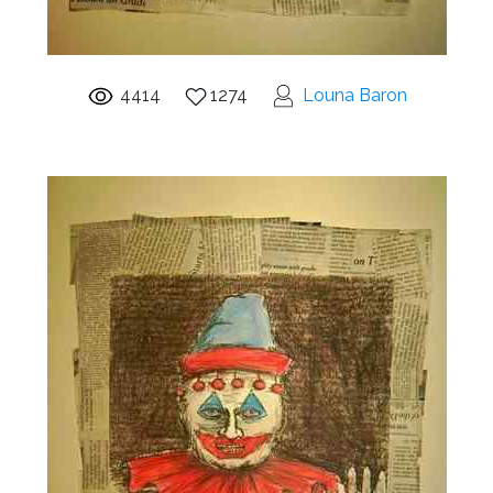
4414
1274
Louna Baron