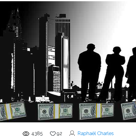
4385
92
Raphaël Charles